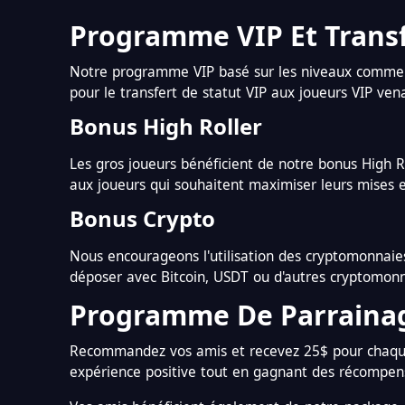
Programme VIP Et Transf
Notre programme VIP basé sur les niveaux commen
pour le transfert de statut VIP aux joueurs VIP vena
Bonus High Roller
Les gros joueurs bénéficient de notre bonus High 
aux joueurs qui souhaitent maximiser leurs mises et
Bonus Crypto
Nous encourageons l'utilisation des cryptomonnaie
déposer avec Bitcoin, USDT ou d'autres cryptomonn
Programme De Parraina
Recommandez vos amis et recevez 25$ pour chaque 
expérience positive tout en gagnant des récompen