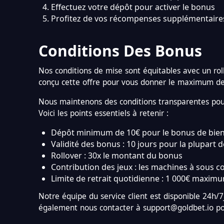
Effectuez votre dépôt pour activer le bonus
Profitez de vos récompenses supplémentaire
Conditions Des Bonus
Nos conditions de mise sont équitables avec un rol
conçu cette offre pour vous donner le maximum de
Nous maintenons des conditions transparentes pour
Voici les points essentiels à retenir :
Dépôt minimum de 10€ pour le bonus de bie
Validité des bonus : 10 jours pour la plupart d
Rollover : 30x le montant du bonus
Contribution des jeux : les machines à sous 
Limite de retrait quotidienne : 1 000€ maxim
Notre équipe du service client est disponible 24h
également nous contacter à
support@goldbet.io
po