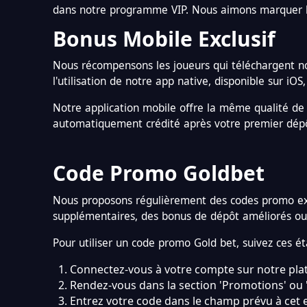
dans notre programme VIP. Nous aimons marquer les
Bonus Mobile Exclusif
Nous récompensons les joueurs qui téléchargent no
l'utilisation de notre app native, disponible sur i
Notre application mobile offre la même qualité de 
automatiquement crédité après votre premier dépôt
Code Promo Goldbet
Nous proposons régulièrement des codes promo exclu
supplémentaires, des bonus de dépôt améliorés ou
Pour utiliser un code promo Gold bet, suivez ces ét
Connectez-vous à votre compte sur notre pl
Rendez-vous dans la section 'Promotions' ou '
Entrez votre code dans le champ prévu à cet e