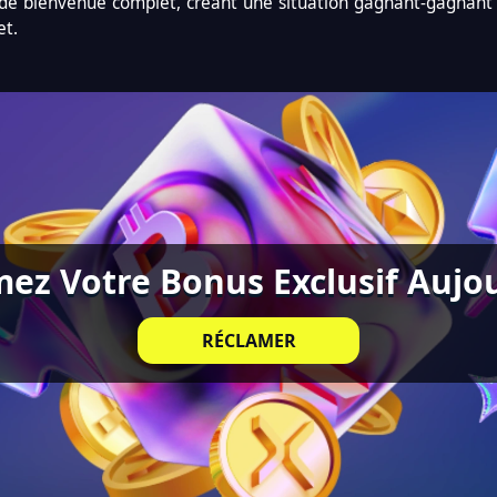
e bienvenue complet, créant une situation gagnant-gagnant po
et.
ez Votre Bonus Exclusif Aujo
RÉCLAMER