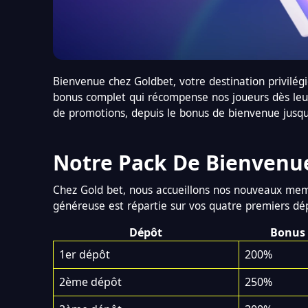
Bienvenue chez Goldbet, votre destination privilé
bonus complet qui récompense nos joueurs dès leur
de promotions, depuis le bonus de bienvenue jusqu
Notre Pack De Bienvenu
Chez Gold bet, nous accueillons nos nouveaux memb
généreuse est répartie sur vos quatre premiers dé
Dépôt
Bonus
1er dépôt
200%
2ème dépôt
250%