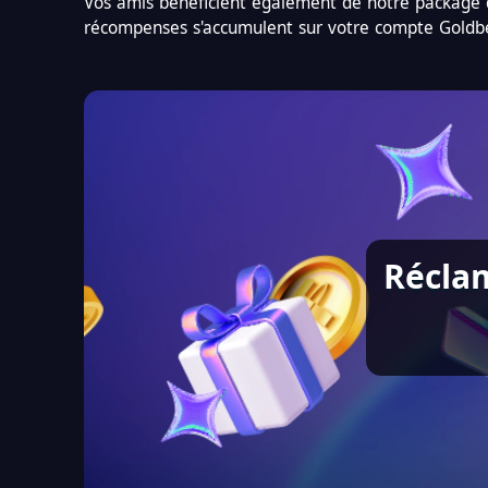
Vos amis bénéficient également de notre package d
récompenses s'accumulent sur votre compte Goldb
Réclam