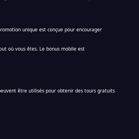
 promotion unique est conçue pour encourager
out où vous êtes. Le bonus mobile est
uvent être utilisés pour obtenir des tours gratuits