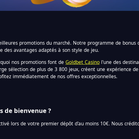
meilleures promotions du marché. Notre programme de bonus 
e des avantages adaptés à son style de jeu.
rquoi nos promotions font de
Goldbet Casino
l'une des destina
rge sélection de plus de 3 800 jeux, créent une expérience 
ofitez immédiatement de nos offres exceptionnelles.
s de bienvenue ?
ivé lors de votre premier dépôt d'au moins 10€. Nous crédi