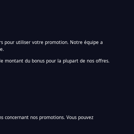
s pour utiliser votre promotion. Notre équipe a
e.
e montant du bonus pour la plupart de nos offres.
ons concernant nos promotions. Vous pouvez