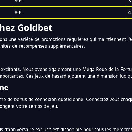
50€
3
80€
4
Chez Goldbet
s une variété de promotions régulières qui maintiennent l'ex
tunités de récompenses supplémentaires.
s excitants. Nous avons également une Méga Roue de la Fortun
portantes. Ces jeux de hasard ajoutent une dimension ludiqu
nne
ème de bonus de connexion quotidienne. Connectez-vous chaqu
longent votre temps de jeu.
s d'anniversaire exclusif est disponible pour tous les membre