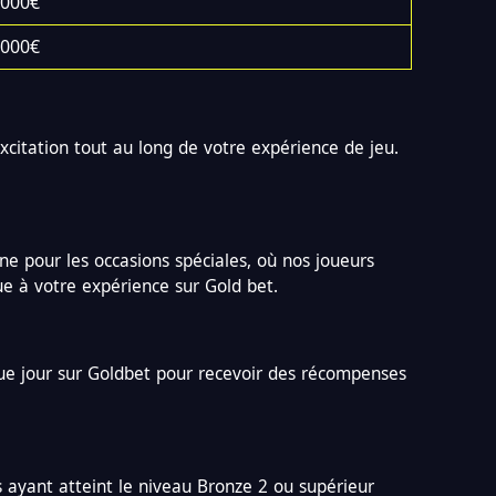
 000€
 000€
citation tout au long de votre expérience de jeu.
e pour les occasions spéciales, où nos joueurs
e à votre expérience sur Gold bet.
e jour sur Goldbet pour recevoir des récompenses
s ayant atteint le niveau Bronze 2 ou supérieur